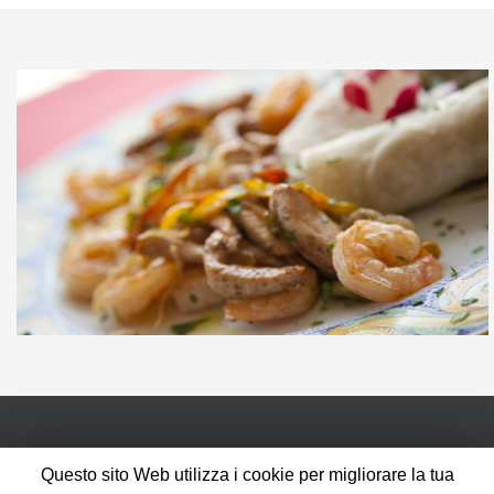
Ristorante Sol Ponente
Questo sito Web utilizza i cookie per migliorare la tua
Passeggiata Dino Grollero, 27 - Alassio (SV)